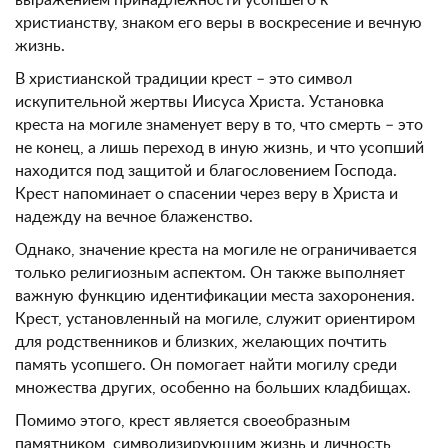
выражением принадлежности усопшего к
христианству, знаком его веры в воскресение и вечную
жизнь.
В христианской традиции крест – это символ
искупительной жертвы Иисуса Христа. Установка
креста на могиле знаменует веру в то, что смерть – это
не конец, а лишь переход в иную жизнь, и что усопший
находится под защитой и благословением Господа.
Крест напоминает о спасении через веру в Христа и
надежду на вечное блаженство.
Однако, значение креста на могиле не ограничивается
только религиозным аспектом. Он также выполняет
важную функцию идентификации места захоронения.
Крест, установленный на могиле, служит ориентиром
для родственников и близких, желающих почтить
память усопшего. Он помогает найти могилу среди
множества других, особенно на больших кладбищах.
Помимо этого, крест является своеобразным
памятником, символизирующим жизнь и личность